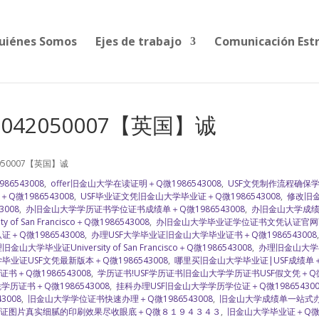
uiénes Somos
Ejes de trabajo
Comunicación Est
042050007【英国】诚
050007【英国】诚
6543008
,
offer旧金山大学在读证明＋Q微1986543008
,
USF文凭制作流程确保学历
微1986543008
,
USF毕业证文凭旧金山大学毕业证＋Q微1986543008
,
修改旧金
008
,
办旧金山大学学历证书学位证书成绩单＋Q微1986543008
,
办旧金山大学成绩单
of San Francisco＋Q微1986543008
,
办旧金山大学毕业证学位证书文凭认证官网
Q微1986543008
,
办理USF大学毕业证旧金山大学毕业证书＋Q微1986543008
金山大学毕业证University of San Francisco＋Q微1986543008
,
办理旧金山大学毕
业证USF文凭最新版本＋Q微1986543008
,
哪里买旧金山大学毕业证|USF成绩单＋Q微
＋Q微1986543008
,
学历证书!USF学历证书旧金山大学学历证书USF假文凭＋
历证书＋Q微1986543008
,
挂科办理USF旧金山大学学历学位证＋Q微198654300
3008
,
旧金山大学学位证书快速办理＋Q微1986543008
,
旧金山大学成绩单一站式
证图片真实细腻的印刷效果尽收眼底＋Q微８１９４３４３
,
旧金山大学毕业证＋Q微19