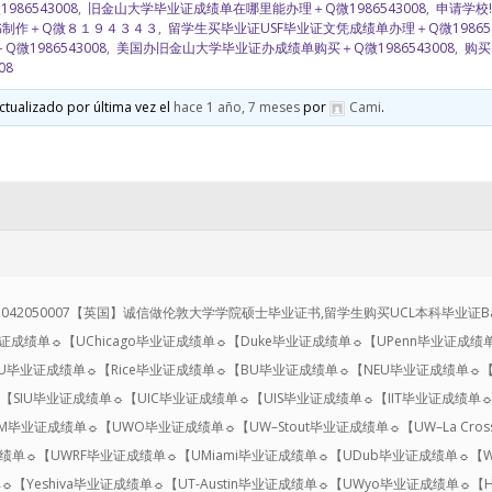
86543008
,
旧金山大学毕业证成绩单在哪里能办理＋Q微1986543008
,
申请学校!
书制作＋Q微８１９４３４３
,
留学生买毕业证USF毕业证文凭成绩单办理＋Q微198654
1986543008
,
美国办旧金山大学毕业证办成绩单购买＋Q微1986543008
,
购买
08
ctualizado por última vez el
hace 1 año, 7 meses
por
Cami
.
42050007【英国】诚信做伦敦大学学院硕士毕业证书,留学生购买UCL本科毕业证Bachelor Mast
ia毕业证成绩单☼【UChicago毕业证成绩单☼【Duke毕业证成绩单☼【UPenn毕业证
PSU毕业证成绩单☼【Rice毕业证成绩单☼【BU毕业证成绩单☼【NEU毕业证成绩单☼【
SIU毕业证成绩单☼【UIC毕业证成绩单☼【UIS毕业证成绩单☼【IIT毕业证成绩单☼【
毕业证成绩单☼【UWO毕业证成绩单☼【UW–Stout毕业证成绩单☼【UW–La Cros
单☼【UWRF毕业证成绩单☼【UMiami毕业证成绩单☼【UDub毕业证成绩单☼【W
【Yeshiva毕业证成绩单☼【UT-Austin毕业证成绩单☼【UWyo毕业证成绩单☼【