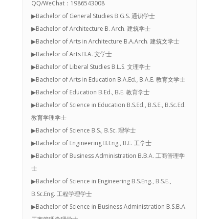
QQ/WeChat：1986543008
▶Bachelor of General Studies B.G.S. 通识学士
▶Bachelor of Architecture B. Arch. 建筑学士
▶Bachelor of Arts in Architecture B.A.Arch. 建筑文学士
▶Bachelor of Arts B.A. 文学士
▶Bachelor of Liberal Studies B.L.S. 文理学士
▶Bachelor of Arts in Education B.A.Ed., B.A.E. 教育文学士
▶Bachelor of Education B.Ed., B.E. 教育学士
▶Bachelor of Science in Education B.S.Ed., B.S.E., B.Sc.Ed.
教育学理学士
▶Bachelor of Science B.S., B.Sc. 理学士
▶Bachelor of Engineering B.Eng., B.E. 工学士
▶Bachelor of Business Administration B.B.A. 工商管理学
士
▶Bachelor of Science in Engineering B.S.Eng., B.S.E.,
B.Sc.Eng. 工程学理学士
▶Bachelor of Science in Business Administration B.S.B.A.