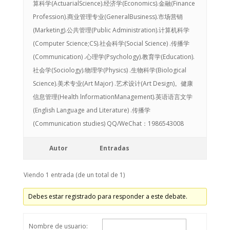
算科学(ActuarialScience).经济学(Economics).金融(Finance
Profession).商业管理专业(GeneralBusiness).市场营销
(Marketing).公共管理(Public Administration).计算机科学
(Computer Science;CS).社会科学(Social Science) .传播学
(Communication) .心理学(Psychology).教育学(Education).
社会学(Sociology).物理学(Physics) .生物科学(Biological
Science).美术专业(Art Major) .艺术设计(Art Design)。健康
信息管理(Health lnformationManagement).英语语言文学
(English Language and Literature) .传播学
(Communication studies) QQ/WeChat：1986543008
Autor
Entradas
Viendo 1 entrada (de un total de 1)
Debes estar registrado para responder a este debate.
Nombre de usuario: