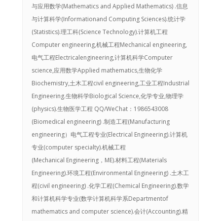
与应用数学(Mathematics and Applied Mathematics) .信息
与计算科学(Informationand Computing Sciences).统计学
(Statistics).理工科(Science Technology).计算机工程
Computer engineering,机械工程Mechanical engineering,
电气工程Electricalengineering,计算机科学Computer
science,应用数学Applied mathematics,生物化学
Biochemistry,土木工程civil engineering,工业工程Industrial
Engineering.生物科学Biological Science,化学专业,物理学
(physics).生物医学工程 QQ/WeChat：1986543008
(Biomedical engineering) .制造工程(Manufacturing
engineering）电气工程专业(Electrical Engineering).计算机
专业(computer specialty).机械工程
(Mechanical Engineering，ME).材料工程(Materials
Engineering).环境工程(Environmental Engineering) .土木工
程(civil engineering) .化学工程(Chemical Engineering).数学
和计算机科学专业(数学计算机科学系Departmentof
mathematics and computer science).会计(Accounting).精