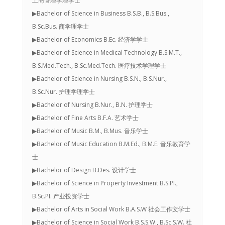
工商管理学理学士
▶Bachelor of Science in Business B.S.B., B.S.Bus.,
B.Sc.Bus. 商学理学士
▶Bachelor of Economics B.Ec. 经济学学士
▶Bachelor of Science in Medical Technology B.S.M.T.,
B.S.Med.Tech., B.Sc.Med.Tech. 医疗技术学理学士
▶Bachelor of Science in Nursing B.S.N., B.S.Nur.,
B.Sc.Nur. 护理学理学士
▶Bachelor of Nursing B.Nur., B.N. 护理学士
▶Bachelor of Fine Arts B.F.A. 艺术学士
▶Bachelor of Music B.M., B.Mus. 音乐学士
▶Bachelor of Music Education B.M.Ed., B.M.E. 音乐教育学
士
▶Bachelor of Design B.Des. 设计学士
▶Bachelor of Science in Property Investment B.S.PI.,
B.Sc.PI. 产业投资学士
▶Bachelor of Arts in Social Work B.A.S.W 社会工作文学士
▶Bachelor of Science in Social Work B.S.S.W., B.Sc.S.W. 社