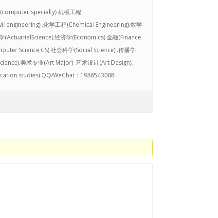
业(computer specialty).机械工程
il engineering) .化学工程(Chemical Engineering).数学
tuarialScience).经济学(Economics).金融(Finance
ter Science;CS).社会科学(Social Science) .传播学
Science).美术专业(Art Major) .艺术设计(Art Design)。
ation studies) QQ/WeChat：1986543008