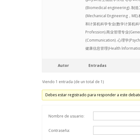
(Biomedical engineering) .
(Mechanical Engineering，ME)
和计算机科学专业(数学计算机科学系Departm
Profession).商业管理专业(Genera
(Communication) .心理学(Psych
健康信息管理(Health lnformation
Autor
Entradas
Viendo 1 entrada (de un total de 1)
Debes estar registrado para responder a este debat
Nombre de usuario:
Contraseña: