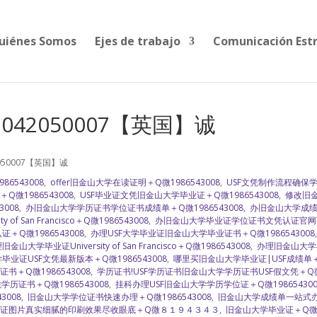
uiénes Somos
Ejes de trabajo
Comunicación Est
042050007【英国】诚
050007【英国】诚
6543008
,
offer旧金山大学在读证明＋Q微1986543008
,
USF文凭制作流程确保学历
微1986543008
,
USF毕业证文凭旧金山大学毕业证＋Q微1986543008
,
修改旧金
008
,
办旧金山大学学历证书学位证书成绩单＋Q微1986543008
,
办旧金山大学成绩单
of San Francisco＋Q微1986543008
,
办旧金山大学毕业证学位证书文凭认证官网
Q微1986543008
,
办理USF大学毕业证旧金山大学毕业证书＋Q微1986543008
金山大学毕业证University of San Francisco＋Q微1986543008
,
办理旧金山大学毕
业证USF文凭最新版本＋Q微1986543008
,
哪里买旧金山大学毕业证|USF成绩单＋Q微
＋Q微1986543008
,
学历证书!USF学历证书旧金山大学学历证书USF假文凭＋
历证书＋Q微1986543008
,
挂科办理USF旧金山大学学历学位证＋Q微198654300
3008
,
旧金山大学学位证书快速办理＋Q微1986543008
,
旧金山大学成绩单一站式
证图片真实细腻的印刷效果尽收眼底＋Q微８１９４３４３
,
旧金山大学毕业证＋Q微19