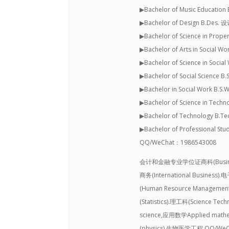
▶Bachelor of Music Educatio
▶Bachelor of Design B.Des.
▶Bachelor of Science in Prope
▶Bachelor of Arts in Socia
▶Bachelor of Science in Soci
▶Bachelor of Social Science 
▶Bachelor in Social Work B
▶Bachelor of Science in Tech
▶Bachelor of Technology B.
▶Bachelor of Professional S
QQ/WeChat：1986543008
会计和金融专业学位证商科(Business St
商务(International Busines
(Human Resource Manageme
(Statistics).理工科(Science 
science,应用数学Applied mathe
(physics).生物医学工程 QQ/WeC