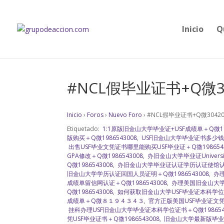
Inicio
Q
#NCL假毕业证书+Q微3
Inicio
›
Foros
›
Nuevo Foro
›
#NCL假毕业证书+Q微3042
Etiquetado:
1:1原版旧金山大学毕业证+USF成绩单＋Q微198
版购买＋Q微1986543008
,
USF旧金山大学毕业证书多少钱＋Q
出售USF毕业文凭证书哪里能购买USF毕业证＋Q微1986543
GPA修改＋Q微1986543008
,
办旧金山大学毕业证University 
Q微1986543008
,
办旧金山大学毕业证认证学历认证使馆认证＋
旧金山大学学历认证回国人员证明＋Q微1986543008
,
办理旧
成绩单留信网认证＋Q微1986543008
,
办理美国旧金山大学毕
Q微1986543008
,
如何获取旧金山大学USF毕业证本科学位证书
成绩单＋Q微８１９４３４３
,
官方正版美国USF毕业证文凭学
挂科办理USF旧金山大学毕业证本科学位证书＋Q微198654
凭USF毕业证书＋Q微1986543008
,
旧金山大学最新版毕业