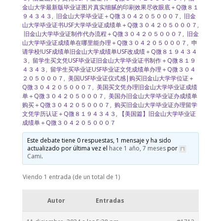
金山大学最新版毕业证图片真实细腻的印刷效果尽收眼底＋Q微８１
９４３４３
,
旧金山大学毕业证＋Q微３０４２０５０００７
,
旧金
山大学毕业证书USF大学毕业证成绩单＋Q微３０４２０５０００７
,
旧金山大学毕业证制作代办流程＋Q微３０４２０５０００７
,
旧金
山大学毕业证成绩单在哪里能办理＋Q微３０４２０５０００７
,
申
请学校!USF成绩单旧金山大学成绩单USF改成绩＋Q微８１９４３４
３
,
留学生买文凭USF毕业证旧金山大学毕业证书制作＋Q微８１９
４３４３
,
留学生买毕业证USF毕业证文凭成绩单办理＋Q微３０４
２０５０００７
,
美国USF毕业证仪式感|购买旧金山大学学位证＋
Q微３０４２０５０００７
,
美国买文凭办理旧金山大学毕业证成绩
单＋Q微３０４２０５０００７
,
美国办旧金山大学毕业证办成绩单
购买＋Q微３０４２０５０００７
,
购买旧金山大学毕业证办理留学
文凭学历认证＋Q微８１９４３４３
,
【美国篇】旧金山大学毕业证
成绩单＋Q微３０４２０５０００７
Este debate tiene 0 respuestas, 1 mensaje y ha sido
actualizado por última vez el
hace 1 año, 7 meses
por
Cami
.
Viendo 1 entrada (de un total de 1)
Autor
Entradas