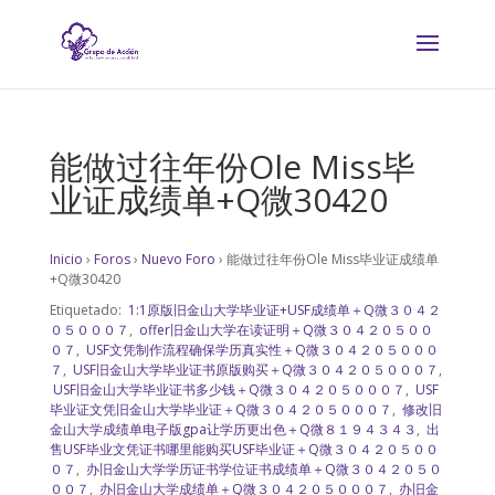
能做过往年份Ole Miss毕
业证成绩单+Q微30420
Inicio
›
Foros
›
Nuevo Foro
›
能做过往年份Ole Miss毕业证成绩单
+Q微30420
Etiquetado:
1:1原版旧金山大学毕业证+USF成绩单＋Q微３０４２
０５０００７
,
offer旧金山大学在读证明＋Q微３０４２０５００
０７
,
USF文凭制作流程确保学历真实性＋Q微３０４２０５０００
７
,
USF旧金山大学毕业证书原版购买＋Q微３０４２０５０００７
,
USF旧金山大学毕业证书多少钱＋Q微３０４２０５０００７
,
USF
毕业证文凭旧金山大学毕业证＋Q微３０４２０５０００７
,
修改旧
金山大学成绩单电子版gpa让学历更出色＋Q微８１９４３４３
,
出
售USF毕业文凭证书哪里能购买USF毕业证＋Q微３０４２０５００
０７
,
办旧金山大学学历证书学位证书成绩单＋Q微３０４２０５０
００７
,
办旧金山大学成绩单＋Q微３０４２０５０００７
,
办旧金