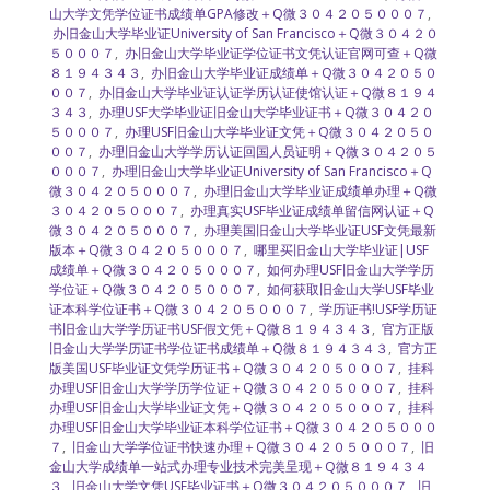
山大学文凭学位证书成绩单GPA修改＋Q微３０４２０５０００７
,
办旧金山大学毕业证University of San Francisco＋Q微３０４２０
５０００７
,
办旧金山大学毕业证学位证书文凭认证官网可查＋Q微
８１９４３４３
,
办旧金山大学毕业证成绩单＋Q微３０４２０５０
００７
,
办旧金山大学毕业证认证学历认证使馆认证＋Q微８１９４
３４３
,
办理USF大学毕业证旧金山大学毕业证书＋Q微３０４２０
５０００７
,
办理USF旧金山大学毕业证文凭＋Q微３０４２０５０
００７
,
办理旧金山大学学历认证回国人员证明＋Q微３０４２０５
０００７
,
办理旧金山大学毕业证University of San Francisco＋Q
微３０４２０５０００７
,
办理旧金山大学毕业证成绩单办理＋Q微
３０４２０５０００７
,
办理真实USF毕业证成绩单留信网认证＋Q
微３０４２０５０００７
,
办理美国旧金山大学毕业证USF文凭最新
版本＋Q微３０４２０５０００７
,
哪里买旧金山大学毕业证|USF
成绩单＋Q微３０４２０５０００７
,
如何办理USF旧金山大学学历
学位证＋Q微３０４２０５０００７
,
如何获取旧金山大学USF毕业
证本科学位证书＋Q微３０４２０５０００７
,
学历证书!USF学历证
书旧金山大学学历证书USF假文凭＋Q微８１９４３４３
,
官方正版
旧金山大学学历证书学位证书成绩单＋Q微８１９４３４３
,
官方正
版美国USF毕业证文凭学历证书＋Q微３０４２０５０００７
,
挂科
办理USF旧金山大学学历学位证＋Q微３０４２０５０００７
,
挂科
办理USF旧金山大学毕业证文凭＋Q微３０４２０５０００７
,
挂科
办理USF旧金山大学毕业证本科学位证书＋Q微３０４２０５０００
７
,
旧金山大学学位证书快速办理＋Q微３０４２０５０００７
,
旧
金山大学成绩单一站式办理专业技术完美呈现＋Q微８１９４３４
３
,
旧金山大学文凭USF毕业证书＋Q微３０４２０５０００７
,
旧