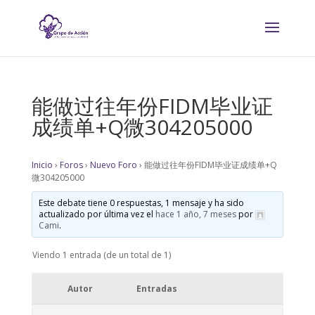
能做过往年份FIDM毕业证
成绩单+Q微304205000
Inicio
›
Foros
›
Nuevo Foro
›
能做过往年份FIDM毕业证成绩单+Q
微304205000
Este debate tiene 0 respuestas, 1 mensaje y ha sido
actualizado por última vez el
hace 1 año, 7 meses
por
Cami
.
Viendo 1 entrada (de un total de 1)
Autor
Entradas