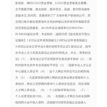
影底纹，钢印LOGO烫金烫银，LOGO烫金烫银复合重叠。
文字图案浮雕，激光镭射，紫外荧光，温感，复印防伪都有
原版本文,凭对照。质量得到了广大海外客户群体的认可，而
且我们每天都在更新海外文凭的样板以求所有同学都能享受
到完美的品质服务。✍+办毕业证成绩单QQ/WeChat：
8194343诚信办理，专业制作，誠招代理【提供真实可查认
证服务】1.ECE认证申请美国硕士2.WES认证申请美国硕士
3.WSE认证未正常毕业4.境外使馆学历认证5.留信认证，留学
生专业人才入库真实留信认证的作用(私企，外企，荣誉的见
证):（1）：该专业认证可证明留学生真实留学身份（2）：同
时对留学生所学专业等级给予评定（3）：国家专业人才认证
中心颁发入库证书 （4）：这个入网证书并且可以归档到地
方 （5）：凡是获得留信网入网的信息将会逐步更新到个人
身份内，将在公安部网内查询个人身份证信息后，同步读取
人才网入库信息。 （6）：个人职称评审加20分。 （7）：
个人信誉贷款加10分。 （8）：在国家人才网主办的全国网
络招聘大会中纳入资料，供国家500强等高端企业选择人