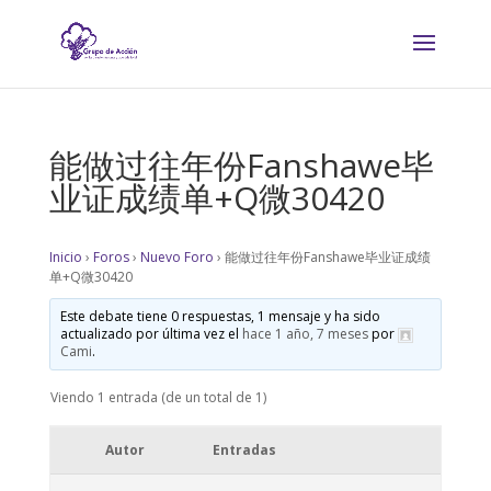
能做过往年份Fanshawe毕
业证成绩单+Q微30420
Inicio
›
Foros
›
Nuevo Foro
›
能做过往年份Fanshawe毕业证成绩
单+Q微30420
Este debate tiene 0 respuestas, 1 mensaje y ha sido
actualizado por última vez el
hace 1 año, 7 meses
por
Cami
.
Viendo 1 entrada (de un total de 1)
Autor
Entradas