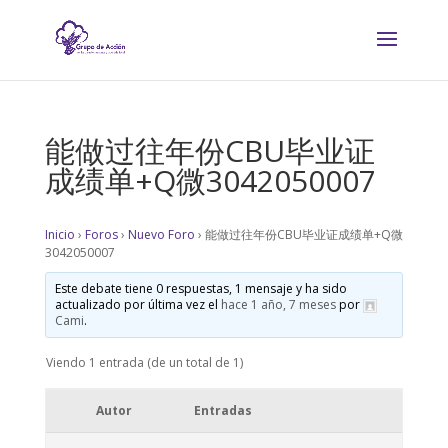
能做过往年份CBU毕业证
成绩单+Q微3042050007
Inicio
›
Foros
›
Nuevo Foro
›
能做过往年份CBU毕业证成绩单+Q微
3042050007
Este debate tiene 0 respuestas, 1 mensaje y ha sido
actualizado por última vez el
hace 1 año, 7 meses
por
Cami
.
Viendo 1 entrada (de un total de 1)
Autor
Entradas