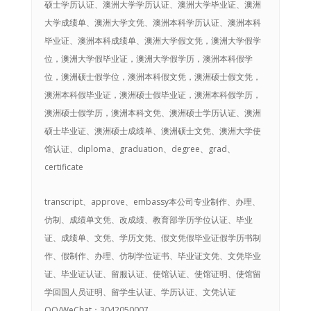
硕士学历认证、澳洲大学学历认证、澳洲大学毕业证、澳洲
大学成绩单、澳洲大学文凭、澳洲本科学历认证、澳洲本科
毕业证、澳洲本科成绩单、澳洲大学假文凭，澳洲大学假学
位，澳洲大学假毕业证，澳洲大学假学历，澳洲本科假学
位，澳洲硕士假学位，澳洲本科假文凭，澳洲硕士假文凭，
澳洲本科假毕业证，澳洲硕士假毕业证，澳洲本科假学历，
澳洲硕士假学历，澳洲本科文凭、澳洲硕士学历认证、澳洲
硕士毕业证、澳洲硕士成绩单、澳洲硕士文凭、澳洲大学使
馆认证、diploma、graduation、degree、grad、
certificate
transcript、approve、embassy本公司专业制作、办理、
仿制、成绩单文凭、改成绩、教育部学历学位认证、毕业
证、成绩单、文凭、学历文凭、假文凭假毕业证假学历书制
作、假制作、办理、仿制学位证书、毕业证文凭、文凭毕业
证、毕业证认证、留服认证、使馆认证、使馆证明、使馆留
学回国人员证明、留学生认证、学历认证、文凭认证
QQ/WeChat：3042050007