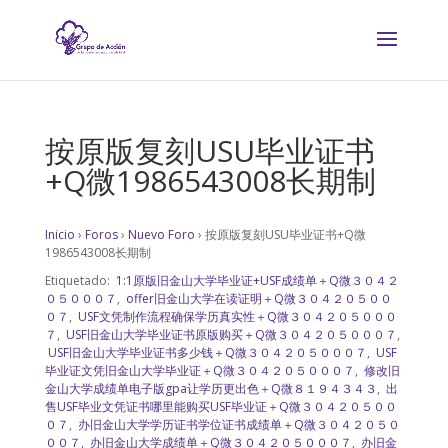
按原版复刻USU毕业证书
+Q微1986543008长期制
Inicio
›
Foros
›
Nuevo Foro
›
按原版复刻USU毕业证书+Q微
1986543008长期制
Etiquetado:
1:1原版旧金山大学毕业证+USF成绩单＋Q微３０４２
０５０００７
,
offer旧金山大学在读证明＋Q微３０４２０５００
０７
,
USF文凭制作流程确保学历真实性＋Q微３０４２０５０００
７
,
USF旧金山大学毕业证书原版购买＋Q微３０４２０５０００７
,
USF旧金山大学毕业证书多少钱＋Q微３０４２０５０００７
,
USF
毕业证文凭旧金山大学毕业证＋Q微３０４２０５０００７
,
修改旧
金山大学成绩单电子版gpa让学历更出色＋Q微８１９４３４３
,
出
售USF毕业文凭证书哪里能购买USF毕业证＋Q微３０４２０５００
０７
,
办旧金山大学学历证书学位证书成绩单＋Q微３０４２０５０
００７
,
办旧金山大学成绩单＋Q微３０４２０５０００７
,
办旧金