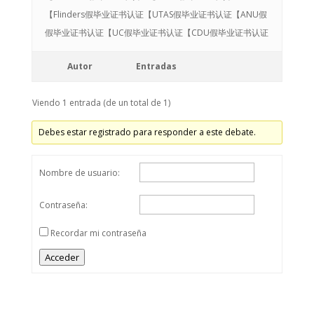
【Flinders假毕业证书认证【UTAS假毕业证书认证【ANU假
假毕业证书认证【UC假毕业证书认证【CDU假毕业证书认证
Autor
Entradas
Viendo 1 entrada (de un total de 1)
Debes estar registrado para responder a este debate.
Nombre de usuario:
Contraseña:
Recordar mi contraseña
Acceder