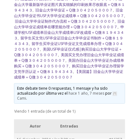
金山大学最新版毕业证图片真实细腻的印刷效果尽收眼底＋Q微８１
９４３４３
,
旧金山大学毕业证＋Q微３０４２０５０００７
,
旧金
山大学毕业证书USF大学毕业证成绩单＋Q微３０４２０５０００７
,
旧金山大学毕业证制作代办流程＋Q微３０４２０５０００７
,
旧金
山大学毕业证成绩单在哪里能办理＋Q微３０４２０５０００７
,
申
请学校!USF成绩单旧金山大学成绩单USF改成绩＋Q微８１９４３４
３
,
留学生买文凭USF毕业证旧金山大学毕业证书制作＋Q微８１９
４３４３
,
留学生买毕业证USF毕业证文凭成绩单办理＋Q微３０４
２０５０００７
,
美国USF毕业证仪式感|购买旧金山大学学位证＋
Q微３０４２０５０００７
,
美国买文凭办理旧金山大学毕业证成绩
单＋Q微３０４２０５０００７
,
美国办旧金山大学毕业证办成绩单
购买＋Q微３０４２０５０００７
,
购买旧金山大学毕业证办理留学
文凭学历认证＋Q微８１９４３４３
,
【美国篇】旧金山大学毕业证
成绩单＋Q微３０４２０５０００７
Este debate tiene 0 respuestas, 1 mensaje y ha sido
actualizado por última vez el
hace 1 año, 7 meses
por
Cami
.
Viendo 1 entrada (de un total de 1)
Autor
Entradas