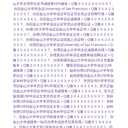
山大学文凭学位证书成绩单GPA修改＋Q微３０４２０５０００７
,
办旧金山大学毕业证University of San Francisco＋Q微３０４２０
５０００７
,
办旧金山大学毕业证学位证书文凭认证官网可查＋Q微
８１９４３４３
,
办旧金山大学毕业证成绩单＋Q微３０４２０５０
００７
,
办旧金山大学毕业证认证学历认证使馆认证＋Q微８１９４
３４３
,
办理USF大学毕业证旧金山大学毕业证书＋Q微３０４２０
５０００７
,
办理USF旧金山大学毕业证文凭＋Q微３０４２０５０
００７
,
办理旧金山大学学历认证回国人员证明＋Q微３０４２０５
０００７
,
办理旧金山大学毕业证University of San Francisco＋Q
微３０４２０５０００７
,
办理旧金山大学毕业证成绩单办理＋Q微
３０４２０５０００７
,
办理真实USF毕业证成绩单留信网认证＋Q
微３０４２０５０００７
,
办理美国旧金山大学毕业证USF文凭最新
版本＋Q微３０４２０５０００７
,
哪里买旧金山大学毕业证|USF
成绩单＋Q微３０４２０５０００７
,
如何办理USF旧金山大学学历
学位证＋Q微３０４２０５０００７
,
如何获取旧金山大学USF毕业
证本科学位证书＋Q微３０４２０５０００７
,
学历证书!USF学历证
书旧金山大学学历证书USF假文凭＋Q微８１９４３４３
,
官方正版
旧金山大学学历证书学位证书成绩单＋Q微８１９４３４３
,
官方正
版美国USF毕业证文凭学历证书＋Q微３０４２０５０００７
,
挂科
办理USF旧金山大学学历学位证＋Q微３０４２０５０００７
,
挂科
办理USF旧金山大学毕业证文凭＋Q微３０４２０５０００７
,
挂科
办理USF旧金山大学毕业证本科学位证书＋Q微３０４２０５０００
７
,
旧金山大学学位证书快速办理＋Q微３０４２０５０００７
,
旧
金山大学成绩单一站式办理专业技术完美呈现＋Q微８１９４３４
３
,
旧金山大学文凭USF毕业证书＋Q微３０４２０５０００７
,
旧