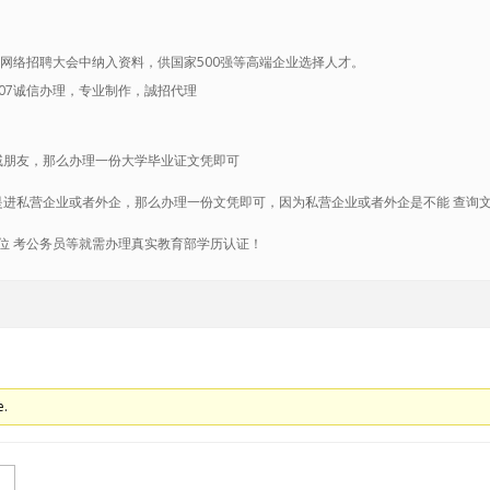
网络招聘大会中纳入资料，供国家500强等高端企业选择人才。
0007诚信办理，专业制作，誠招代理
戚朋友，那么办理一份大学毕业证文凭即可
是进私营企业或者外企，那么办理一份文凭即可，因为私营企业或者外企是不能 查询
业单位 考公务员等就需办理真实教育部学历认证！
e.