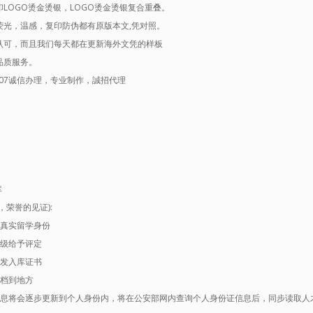
LOGO烫金烫银，LOGO烫金烫银复合重叠。
荧光，温感，复印防伪都有原版本文,凭对照。
认可，而且我们每天都在更新海外文凭的样板
品质服务。
0007诚信办理，专业制作，誠招代理
库
荣誉的见证):
生真实留学身份
等级给予评定
颁发入库证书
归档到地方
信息将会逐步更新到个人身份内，将在公安部网内查询个人身份证信息后，同步读取人