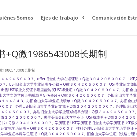
uiénes Somos
Ejes de trabajo
Comunicación Est
Q微1986543008长期制
1986543008长期制
微３０４２０５０００７
,
offer旧金山大学在读证明＋Q微３０４２０５０００７
,
US
０７
,
USF旧金山大学毕业证书多少钱＋Q微３０４２０５０００７
,
USF毕业证文凭
,
出售USF毕业文凭证书哪里能购买USF毕业证＋Q微３０４２０５０００７
,
办旧金山
山大学文凭学位证书成绩单GPA修改＋Q微３０４２０５０００７
,
办旧金山大学毕业证Un
８１９４３４３
,
办旧金山大学毕业证成绩单＋Q微３０４２０５０００７
,
办旧金山
０００７
,
办理USF旧金山大学毕业证文凭＋Q微３０４２０５０００７
,
办理旧金山大
Q微３０４２０５０００７
,
办理旧金山大学毕业证成绩单办理＋Q微３０４２０５０００７
Q微３０４２０５０００７
,
哪里买旧金山大学毕业证|USF成绩单＋Q微３０４２０５
证书＋Q微３０４２０５０００７
,
学历证书!USF学历证书旧金山大学学历证书USF
业证文凭学历证书＋Q微３０４２０５０００７
,
挂科办理USF旧金山大学学历学位证
大学毕业证本科学位证书＋Q微３０４２０５０００７
,
旧金山大学学位证书快速办理