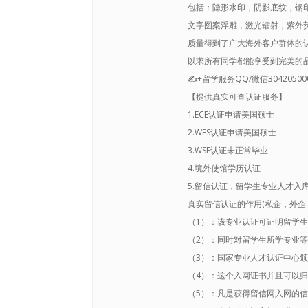
包括：隐形水印，阴影底纹，钢印
文字图案浮雕，激光镭射，紫外
质量得到了广大海外客户群体的
以求所有同学都能享受到完美的
✍+留学服务QQ/微信304205
【提供真实可查认证服务】
1.ECE认证申请美国硕士
2.WES认证申请美国硕士
3.WSE认证未正常毕业
4.境外使馆学历认证
5.留信认证，留学生专业人才入
真实留信认证的作用(私企，外企，
（1）：该专业认证可证明留学
（2）：同时对留学生所学专业
（3）：国家专业人才认证中心
（4）：这个入网证书并且可以
（5）：凡是获得留信网入网的