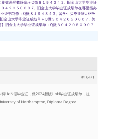
印刷效果尽收眼底＋Q微８１９４３４３
,
旧金山大学毕业证
３０４２０５０００７
,
旧金山大学毕业证成绩单在哪里能办
毕业证书制作＋Q微８１９４３４３
,
留学生买毕业证USF毕
旧金山大学毕业证成绩单＋Q微３０４２０５０００７
,
美
篇】旧金山大学毕业证成绩单＋Q微３０４２０５０００７
#16471
本科UoN假毕业证，做2024新版UoN毕业证成绩单，往
f Northampton, Diploma Degree