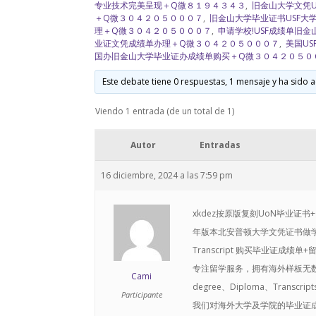
专业技术完美呈现＋Q微８１９４３４３
,
旧金山大学文凭U
＋Q微３０４２０５０００７
,
旧金山大学毕业证书USF大
理＋Q微３０４２０５０００７
,
申请学校!USF成绩单旧
业证文凭成绩单办理＋Q微３０４２０５０００７
,
美国U
国办旧金山大学毕业证办成绩单购买＋Q微３０４２０５０
Este debate tiene 0 respuestas, 1 mensaje y ha sido a
Viendo 1 entrada (de un total de 1)
Autor
Entradas
16 diciembre, 2024 a las 7:59 pm
xkdez按原版复刻UoN毕业证
年版本北安普顿大学文凭证书做学历认证办理
Transcript 购买毕业证成绩
专注留学服务，拥有海外样板无数
Cami
degree、Diploma、Transcr
Participante
我们对海外大学及学院的毕业证