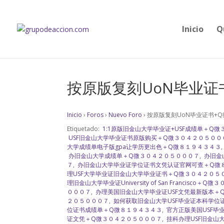
Inicio
Q
按原版复刻UoN毕业证书+
Inicio
›
Foros
›
Nuevo Foro
›
按原版复刻UoN毕业证书+Q微
Etiquetado:
1:1原版旧金山大学毕业证+USF成绩单＋Q
USF旧金山大学毕业证书原版购买＋Q微３０４２０５００
大学成绩单电子版gpa让学历更出色＋Q微８１９４３４３
办旧金山大学成绩单＋Q微３０４２０５０００７
,
办旧金
７
,
办旧金山大学毕业证学位证书文凭认证官网可查＋Q微
理USF大学毕业证旧金山大学毕业证书＋Q微３０４２０５
理旧金山大学毕业证University of San Francisco＋
０００７
,
办理美国旧金山大学毕业证USF文凭最新版本＋
２０５０００７
,
如何获取旧金山大学USF毕业证本科学位
位证书成绩单＋Q微８１９４３４３
,
官方正版美国USF毕
证文凭＋Q微３０４２０５０００７
,
挂科办理USF旧金山