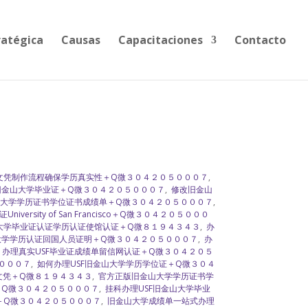
ratégica
Causas
Capacitaciones
Contacto
F文凭制作流程确保学历真实性＋Q微３０４２０５０００７
,
旧金山大学毕业证＋Q微３０４２０５０００７
,
修改旧金山
大学学历证书学位证书成绩单＋Q微３０４２０５０００７
,
iversity of San Francisco＋Q微３０４２０５０００
大学毕业证认证学历认证使馆认证＋Q微８１９４３４３
,
办
学学历认证回国人员证明＋Q微３０４２０５０００７
,
办
,
办理真实USF毕业证成绩单留信网认证＋Q微３０４２０５
０００７
,
如何办理USF旧金山大学学历学位证＋Q微３０４
假文凭＋Q微８１９４３４３
,
官方正版旧金山大学学历证书学
＋Q微３０４２０５０００７
,
挂科办理USF旧金山大学毕业
＋Q微３０４２０５０００７
,
旧金山大学成绩单一站式办理