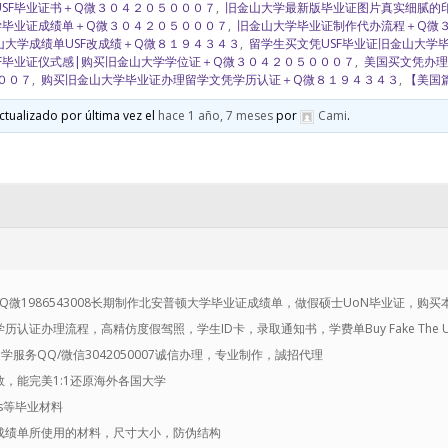
SF毕业证书＋Q微３０４２０５０００７
,
旧金山大学最新版毕业证图片真实细腻的
学毕业证成绩单＋Q微３０４２０５０００７
,
旧金山大学毕业证制作代办流程＋Q微
金山大学成绩单USF改成绩＋Q微８１９４３４３
,
留学生买文凭USF毕业证旧金山大学
SF毕业证仪式感|购买旧金山大学学位证＋Q微３０４２０５０００７
,
美国买文凭办理
００７
,
购买旧金山大学毕业证办理留学文凭学历认证＋Q微８１９４３４３
,
【美国
ctualizado por última vez el
hace 1 año, 7 meses
por
Cami
.
书+Q微1986543008长期制作北安普顿大学毕业证成绩单，做假硕士UoN毕业证，购买
流程，高精仿度假驾照，学生ID卡，录取通知书，学费单Buy Fake The University o
单+留学服务QQ/微信3042050007诚信办理，专业制作，誠招代理
，能完美1:1还原海外各国大学
ipts等毕业材料
成绩单所使用的材料，尺寸大小，防伪结构