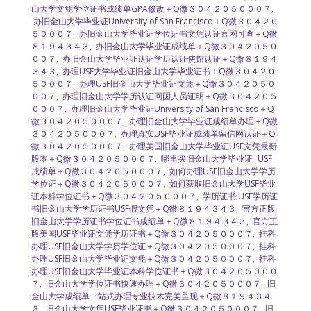
山大学文凭学位证书成绩单GPA修改＋Q微３０４２０５０００７
,
办旧金山大学毕业证University of San Francisco＋Q微３０４２０
５０００７
,
办旧金山大学毕业证学位证书文凭认证官网可查＋Q微
８１９４３４３
,
办旧金山大学毕业证成绩单＋Q微３０４２０５０
００７
,
办旧金山大学毕业证认证学历认证使馆认证＋Q微８１９４
３４３
,
办理USF大学毕业证旧金山大学毕业证书＋Q微３０４２０
５０００７
,
办理USF旧金山大学毕业证文凭＋Q微３０４２０５０
００７
,
办理旧金山大学学历认证回国人员证明＋Q微３０４２０５
０００７
,
办理旧金山大学毕业证University of San Francisco＋Q
微３０４２０５０００７
,
办理旧金山大学毕业证成绩单办理＋Q微
３０４２０５０００７
,
办理真实USF毕业证成绩单留信网认证＋Q
微３０４２０５０００７
,
办理美国旧金山大学毕业证USF文凭最新
版本＋Q微３０４２０５０００７
,
哪里买旧金山大学毕业证|USF
成绩单＋Q微３０４２０５０００７
,
如何办理USF旧金山大学学历
学位证＋Q微３０４２０５０００７
,
如何获取旧金山大学USF毕业
证本科学位证书＋Q微３０４２０５０００７
,
学历证书!USF学历证
书旧金山大学学历证书USF假文凭＋Q微８１９４３４３
,
官方正版
旧金山大学学历证书学位证书成绩单＋Q微８１９４３４３
,
官方正
版美国USF毕业证文凭学历证书＋Q微３０４２０５０００７
,
挂科
办理USF旧金山大学学历学位证＋Q微３０４２０５０００７
,
挂科
办理USF旧金山大学毕业证文凭＋Q微３０４２０５０００７
,
挂科
办理USF旧金山大学毕业证本科学位证书＋Q微３０４２０５０００
７
,
旧金山大学学位证书快速办理＋Q微３０４２０５０００７
,
旧
金山大学成绩单一站式办理专业技术完美呈现＋Q微８１９４３４
３
,
旧金山大学文凭USF毕业证书＋Q微３０４２０５０００７
,
旧