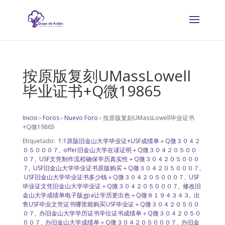
按原版复刻UMassLowell
毕业证书+Q微19865
Inicio
›
Foros
›
Nuevo Foro
›
按原版复刻UMassLowell毕业证书
+Q微19865
Etiquetado:
1:1原版旧金山大学毕业证+USF成绩单＋Q微３０４２
０５０００７
,
offer旧金山大学在读证明＋Q微３０４２０５００
０７
,
USF文凭制作流程确保学历真实性＋Q微３０４２０５０００
７
,
USF旧金山大学毕业证书原版购买＋Q微３０４２０５０００７
,
USF旧金山大学毕业证书多少钱＋Q微３０４２０５０００７
,
USF
毕业证文凭旧金山大学毕业证＋Q微３０４２０５０００７
,
修改旧
金山大学成绩单电子版gpa让学历更出色＋Q微８１９４３４３
,
出
售USF毕业文凭证书哪里能购买USF毕业证＋Q微３０４２０５００
０７
,
办旧金山大学学历证书学位证书成绩单＋Q微３０４２０５０
００７
,
办旧金山大学成绩单＋Q微３０４２０５０００７
,
办旧金