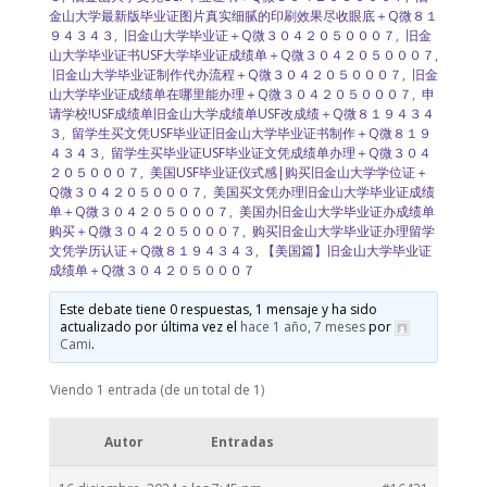
金山大学最新版毕业证图片真实细腻的印刷效果尽收眼底＋Q微８１
９４３４３
,
旧金山大学毕业证＋Q微３０４２０５０００７
,
旧金
山大学毕业证书USF大学毕业证成绩单＋Q微３０４２０５０００７
,
旧金山大学毕业证制作代办流程＋Q微３０４２０５０００７
,
旧金
山大学毕业证成绩单在哪里能办理＋Q微３０４２０５０００７
,
申
请学校!USF成绩单旧金山大学成绩单USF改成绩＋Q微８１９４３４
３
,
留学生买文凭USF毕业证旧金山大学毕业证书制作＋Q微８１９
４３４３
,
留学生买毕业证USF毕业证文凭成绩单办理＋Q微３０４
２０５０００７
,
美国USF毕业证仪式感|购买旧金山大学学位证＋
Q微３０４２０５０００７
,
美国买文凭办理旧金山大学毕业证成绩
单＋Q微３０４２０５０００７
,
美国办旧金山大学毕业证办成绩单
购买＋Q微３０４２０５０００７
,
购买旧金山大学毕业证办理留学
文凭学历认证＋Q微８１９４３４３
,
【美国篇】旧金山大学毕业证
成绩单＋Q微３０４２０５０００７
Este debate tiene 0 respuestas, 1 mensaje y ha sido
actualizado por última vez el
hace 1 año, 7 meses
por
Cami
.
Viendo 1 entrada (de un total de 1)
Autor
Entradas