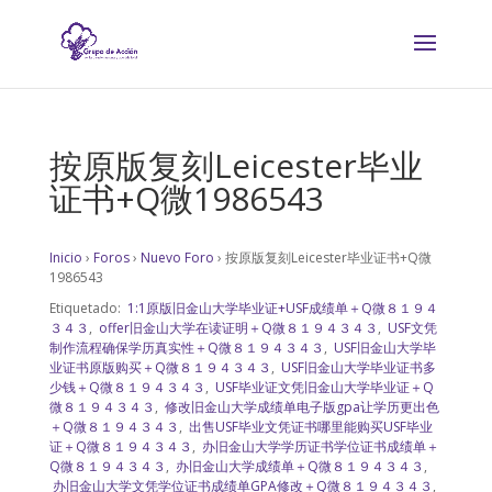
按原版复刻Leicester毕业
证书+Q微1986543
Inicio
›
Foros
›
Nuevo Foro
›
按原版复刻Leicester毕业证书+Q微
1986543
Etiquetado:
1:1原版旧金山大学毕业证+USF成绩单＋Q微８１９４
３４３
,
offer旧金山大学在读证明＋Q微８１９４３４３
,
USF文凭
制作流程确保学历真实性＋Q微８１９４３４３
,
USF旧金山大学毕
业证书原版购买＋Q微８１９４３４３
,
USF旧金山大学毕业证书多
少钱＋Q微８１９４３４３
,
USF毕业证文凭旧金山大学毕业证＋Q
微８１９４３４３
,
修改旧金山大学成绩单电子版gpa让学历更出色
＋Q微８１９４３４３
,
出售USF毕业文凭证书哪里能购买USF毕业
证＋Q微８１９４３４３
,
办旧金山大学学历证书学位证书成绩单＋
Q微８１９４３４３
,
办旧金山大学成绩单＋Q微８１９４３４３
,
办旧金山大学文凭学位证书成绩单GPA修改＋Q微８１９４３４３
,