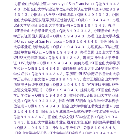
办旧金山大学毕业证University of San Francisco＋Q微８１９４３
４３
,
办旧金山大学毕业证学位证书文凭认证官网可查＋Q微８１９
４３４３
,
办旧金山大学毕业证成绩单＋Q微８１９４３４３
,
办旧
金山大学毕业证认证学历认证使馆认证＋Q微８１９４３４３
,
办理
USF大学毕业证旧金山大学毕业证书＋Q微８１９４３４３
,
办理
USF旧金山大学毕业证文凭＋Q微８１９４３４３
,
办理旧金山大学
学历认证回国人员证明＋Q微８１９４３４３
,
办理旧金山大学毕业
证University of San Francisco＋Q微８１９４３４３
,
办理旧金山
大学毕业证成绩单办理＋Q微８１９４３４３
,
办理真实USF毕业证
成绩单留信网认证＋Q微８１９４３４３
,
办理美国旧金山大学毕业
证USF文凭最新版本＋Q微８１９４３４３
,
哪里买旧金山大学毕业
证|USF成绩单＋Q微８１９４３４３
,
如何办理USF旧金山大学学历
学位证＋Q微８１９４３４３
,
如何获取旧金山大学USF毕业证本科
学位证书＋Q微８１９４３４３
,
学历证书!USF学历证书旧金山大学
学历证书USF假文凭＋Q微８１９４３４３
,
官方正版旧金山大学学
历证书学位证书成绩单＋Q微８１９４３４３
,
官方正版美国USF毕
业证文凭学历证书＋Q微８１９４３４３
,
挂科办理USF旧金山大学
学历学位证＋Q微８１９４３４３
,
挂科办理USF旧金山大学毕业证
文凭＋Q微８１９４３４３
,
挂科办理USF旧金山大学毕业证本科学
位证书＋Q微８１９４３４３
,
旧金山大学学位证书快速办理＋Q微
８１９４３４３
,
旧金山大学成绩单一站式办理专业技术完美呈现＋
Q微８１９４３４３
,
旧金山大学文凭USF毕业证书＋Q微８１９４
３４３
,
旧金山大学最新版毕业证图片真实细腻的印刷效果尽收眼底
＋Q微８１９４３４３
,
旧金山大学毕业证＋Q微８１９４３４３
,
旧金山大学毕业证书USF大学毕业证成绩单＋Q微８１９４３４３
,