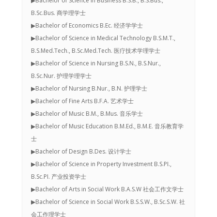
▶Bachelor of Science in Business B.S.B., B.S.Bus.,
B.Sc.Bus. 商学理学士
▶Bachelor of Economics B.Ec. 经济学学士
▶Bachelor of Science in Medical Technology B.S.M.T.,
B.S.Med.Tech., B.Sc.Med.Tech. 医疗技术学理学士
▶Bachelor of Science in Nursing B.S.N., B.S.Nur.,
B.Sc.Nur. 护理学理学士
▶Bachelor of Nursing B.Nur., B.N. 护理学士
▶Bachelor of Fine Arts B.F.A. 艺术学士
▶Bachelor of Music B.M., B.Mus. 音乐学士
▶Bachelor of Music Education B.M.Ed., B.M.E. 音乐教育学
士
▶Bachelor of Design B.Des. 设计学士
▶Bachelor of Science in Property Investment B.S.PI.,
B.Sc.PI. 产业投资学士
▶Bachelor of Arts in Social Work B.A.S.W 社会工作文学士
▶Bachelor of Science in Social Work B.S.S.W., B.Sc.S.W. 社
会工作理学士