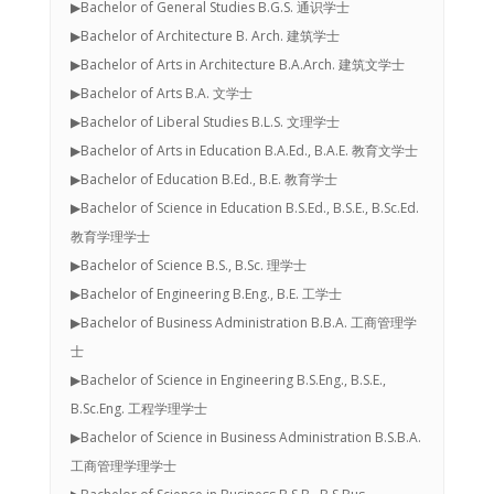
▶Bachelor of General Studies B.G.S. 通识学士
▶Bachelor of Architecture B. Arch. 建筑学士
▶Bachelor of Arts in Architecture B.A.Arch. 建筑文学士
▶Bachelor of Arts B.A. 文学士
▶Bachelor of Liberal Studies B.L.S. 文理学士
▶Bachelor of Arts in Education B.A.Ed., B.A.E. 教育文学士
▶Bachelor of Education B.Ed., B.E. 教育学士
▶Bachelor of Science in Education B.S.Ed., B.S.E., B.Sc.Ed.
教育学理学士
▶Bachelor of Science B.S., B.Sc. 理学士
▶Bachelor of Engineering B.Eng., B.E. 工学士
▶Bachelor of Business Administration B.B.A. 工商管理学
士
▶Bachelor of Science in Engineering B.S.Eng., B.S.E.,
B.Sc.Eng. 工程学理学士
▶Bachelor of Science in Business Administration B.S.B.A.
工商管理学理学士