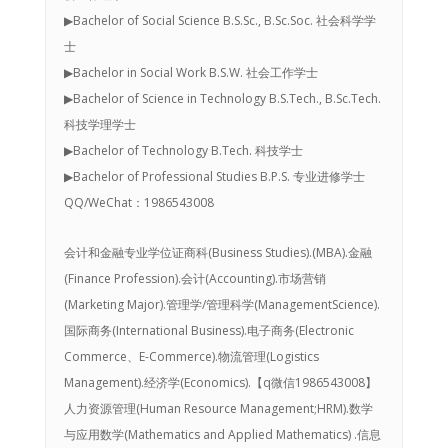
▶Bachelor of Social Science B.S.Sc., B.Sc.Soc. 社会科学学
士
▶Bachelor in Social Work B.S.W. 社会工作学士
▶Bachelor of Science in Technology B.S.Tech., B.Sc.Tech.
科技学理学士
▶Bachelor of Technology B.Tech. 科技学士
▶Bachelor of Professional Studies B.P.S. 专业进修学士
QQ/WeChat：1986543008
会计和金融专业学位证商科(Business Studies).(MBA).金融
(Finance Profession).会计(Accounting).市场营销
(Marketing Major).管理学/管理科学(ManagementScience).
国际商务(International Business).电子商务(Electronic
Commerce、E-Commerce).物流管理(Logistics
Management).经济学(Economics).【q微信1986543008】
人力资源管理(Human Resource Management;HRM).数学
与应用数学(Mathematics and Applied Mathematics) .信息