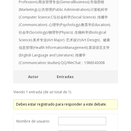
Profession).商业管理专业(GeneralBusiness).市场营销
(Marketing).公共管理(Public Administration).计算机科学
(Computer Science;CS).社会科学(Social Science) .传播学
(Communication) .心理学(Psychology).教育学(Education).
社会学(Sociology).物理学(Physics) .生物科学(Biological
Science).美术专业(Art Major) .艺术设计(Art Design)。健康
信息管理(Health lnformationManagement).英语语言文学
(English Language and Literature) .传播学
(Communication studies) QQ/WeChat：1986543008
Autor
Entradas
Viendo 1 entrada (de un total de 1)
Debes estar registrado para responder a este debate.
Nombre de usuario: