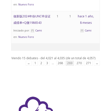
en:
Nuevo Foro
做新版2024年份UNC毕业证
1
1
hace 1 año,
成绩单+Q微1986543
8 meses
Iniciado por:
Cami
Cami
en:
Nuevo Foro
Viendo 15 debates - del 4,021 al 4,035 (de un total de 4,057)
←
1
2
3
…
268
269
270
271
→