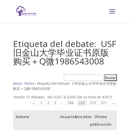
Etiqueta del debate: USF
旧金山大学毕业证书原版
购买＋Q微1986543008
Inicio
›
Foros
›
Etiqueta del debate: USF旧金山大学毕业证书原版
购买＋Q微1986543008
Viendo 15 debates - del 4,021 al 4,035 (de un total de 4,057)
←
1
2
3
…
268
269
270
271
→
Debate
Usuarios
Entradas
Última
publicación