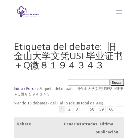
Etiqueta del debate: 旧
金山大学文凭USF毕业证书
＋Q微８１９４３４３
Inicio
›
Foros
›
Etiqueta del debate: 旧金山大学文凭USF毕业证书
＋Q微８１９４３４３
Viendo 15 debates - del 1 al 15 (de un total de 900)
1
2
3
…
58
59
60
→
Debate
Usuarios
Entradas
Última
publicación