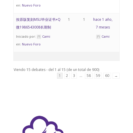
en:
Nuevo Foro
按原版复刻MSU毕业证书+Q
1
1
hace 1 año,
微1986543008长期制
7 meses
Iniciado por:
Cami
Cami
en:
Nuevo Foro
Viendo 15 debates - del 1 al 15 (de un total de 900)
1
2
3
…
58
59
60
→