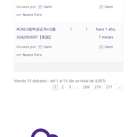
Iniciado por:
Cami
Cami
en:
Nuevo Foro
#UNLV假毕业证书+Q微
1
1
hace 1 año,
3042050007【美国】
7 meses
Iniciado por:
Cami
Cami
en:
Nuevo Foro
Viendo 15 debates - del 1 al 15 (de un total de 4,057)
1
2
3
…
269
270
271
→