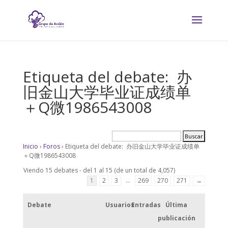
Etiqueta del debate: 办
旧金山大学毕业证成绩单
＋Q微1986543008
Inicio
›
Foros
›
Etiqueta del debate: 办旧金山大学毕业证成绩单
＋Q微1986543008
Viendo 15 debates - del 1 al 15 (de un total de 4,057)
1
2
3
…
269
270
271
→
Debate
Usuarios
Entradas
Última
publicación