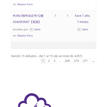
en:
Nuevo Foro
#UNLV假毕业证书+Q微
1
1
hace 1 año,
3042050007【美国】
7 meses
Iniciado por:
Cami
Cami
en:
Nuevo Foro
Viendo 15 debates - del 1 al 15 (de un total de 4,057)
1
2
3
…
269
270
271
→