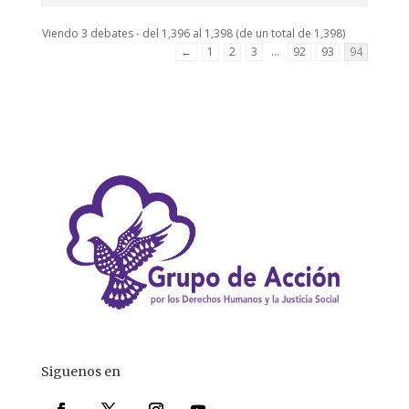
Viendo 3 debates - del 1,396 al 1,398 (de un total de 1,398)
←
1
2
3
…
92
93
94
Siguenos en