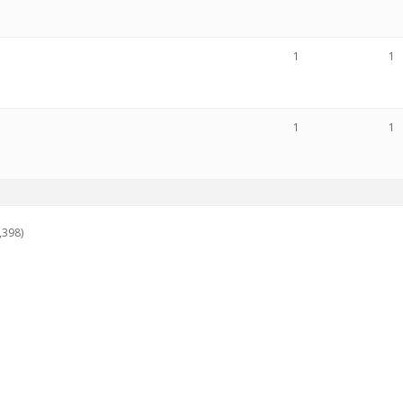
1
1
1
1
,398)