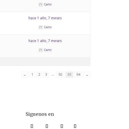
Cami
hace 1 año, 7 meses
Cami
hace 1 año, 7 meses
Cami
←
1
2
3
…
92
93
94
→
Siguenos en