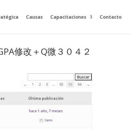
ratégica
Causas
Capacitaciones
Contacto
绩单GPA修改＋Q微３０４２
←
1
2
3
…
92
93
94
→
das
Última publicación
hace 1 año, 7 meses
Cami