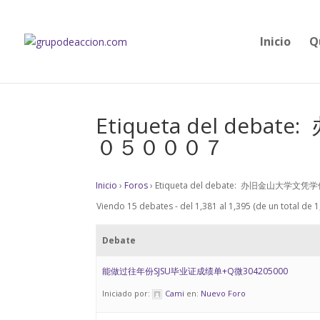
Inicio
Q
Etiqueta del d
０５０００７
Inicio
›
Foros
›
Etiqueta del debate: 办旧金
Viendo 15 debates - del 1,381 al 1,395 (de un total de 1
Debate
能做过往年份SJSU毕业证成绩单+Q微304205000
Iniciado por:
Cami
en:
Nuevo Foro