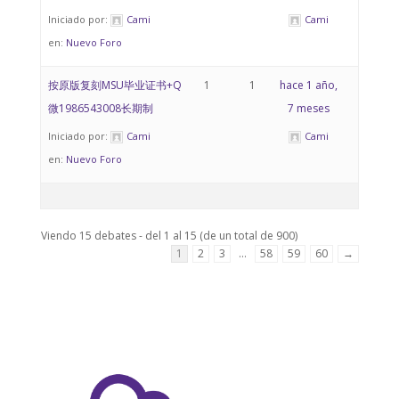
Iniciado por:
Cami
Cami
en:
Nuevo Foro
按原版复刻MSU毕业证书+Q
1
1
hace 1 año,
微1986543008长期制
7 meses
Iniciado por:
Cami
Cami
en:
Nuevo Foro
Viendo 15 debates - del 1 al 15 (de un total de 900)
1
2
3
…
58
59
60
→